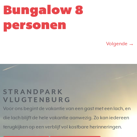
Bungalow 8
personen
Volgende
→
STRANDPARK
VLUGTENBURG
Voor ons begint de vakantie van een gast met een lach, en
die lach blijft de hele vakantie aanwezig. Zo kan iedereen
terugkijken op een verblijf vol kostbare herinneringen.