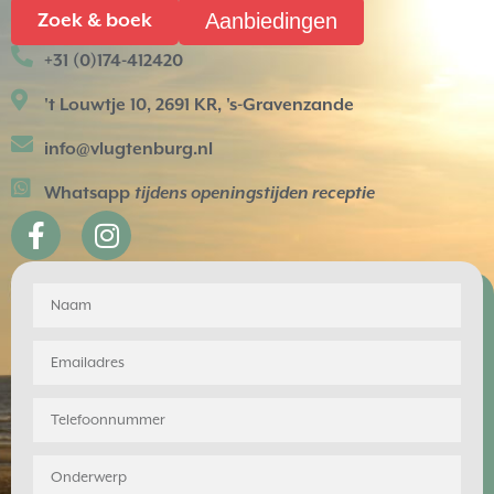
Aanbiedingen
Zoek & boek
+31 (0)174-412420
't Louwtje 10, 2691 KR, 's-Gravenzande
info@vlugtenburg.nl
Whatsapp
tijdens openingstijden receptie