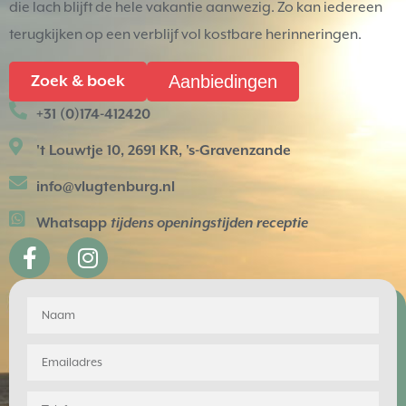
die lach blijft de hele vakantie aanwezig. Zo kan iedereen
terugkijken op een verblijf vol kostbare herinneringen.
Aanbiedingen
Zoek & boek
+31 (0)174-412420
't Louwtje 10, 2691 KR, 's-Gravenzande
info@vlugtenburg.nl
Whatsapp
tijdens openingstijden receptie