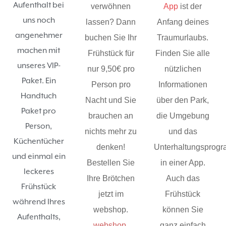
Aufenthalt bei
verwöhnen
App
ist der
uns noch
lassen? Dann
Anfang deines
angenehmer
buchen Sie Ihr
Traumurlaubs.
machen mit
Frühstück für
Finden Sie alle
unseres VIP-
nur 9,50€ pro
nützlichen
Paket. Ein
Person pro
Informationen
Handtuch
Nacht und Sie
über den Park,
Paket pro
brauchen an
die Umgebung
Person,
nichts mehr zu
und das
Küchentücher
denken!
Unterhaltungsprog
und einmal ein
Bestellen Sie
in einer App.
leckeres
Ihre Brötchen
Auch das
Frühstück
jetzt im
Frühstück
während Ihres
webshop.
können Sie
Aufenthalts,
webshop
.
ganz einfach