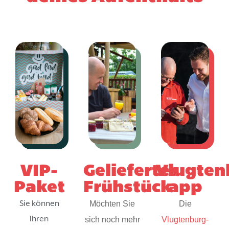
VIP-
Geliefertes
Vlugten
Paket
Frühstück
app
Sie können
Möchten Sie
Die
Ihren
sich noch mehr
Vlugtenburg-