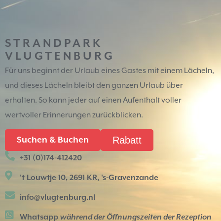
STRANDPARK
VLUGTENBURG
Für uns beginnt der Urlaub eines Gastes mit einem Lächeln,
und dieses Lächeln bleibt den ganzen Urlaub über
erhalten. So kann jeder auf einen Aufenthalt voller
wertvoller Erinnerungen zurückblicken.
Rabatt
Suchen & Buchen
+31 (0)174-412420
't Louwtje 10, 2691 KR, 's-Gravenzande
info@vlugtenburg.nl
Whatsapp
während der Öffnungszeiten der Rezeption