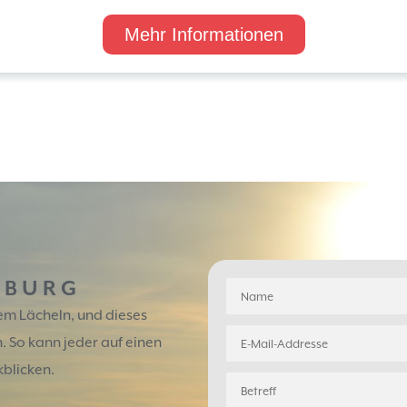
Mehr Informationen
NBURG
nem Lächeln, und dieses
. So kann jeder auf einen
kblicken.