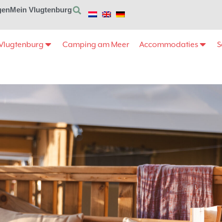
gen
Mein Vlugtenburg
Vlugtenburg
Camping am Meer
Accommodaties
S