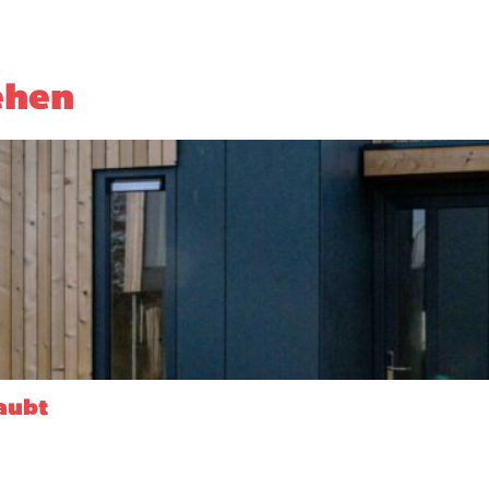
ehen
aubt