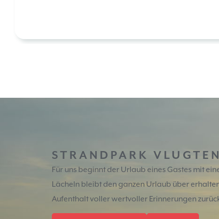
STRANDPARK VLUGTE
Für uns beginnt der Urlaub eines Gastes mit ei
Lächeln bleibt den ganzen Urlaub über erhalten
Aufenthalt voller wertvoller Erinnerungen zurüc