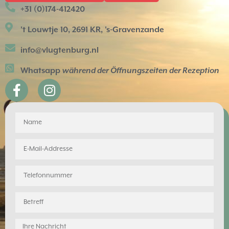
+31 (0)174-412420
't Louwtje 10, 2691 KR, 's-Gravenzande
info@vlugtenburg.nl
Whatsapp
während der Öffnungszeiten der Rezeption