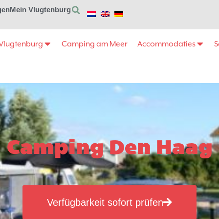
gen
Mein Vlugtenburg
Vlugtenburg
Camping am Meer
Accommodaties
S
Camping Den Haag
Verfügbarkeit sofort prüfen