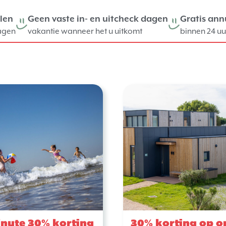
len
Geen vaste in- en uitcheck dagen
Gratis ann
agen
vakantie wanneer het u uitkomt
binnen 24 uu
inute 30% korting
30% korting op o