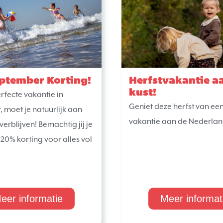
ptember Korting!
Herfstvakantie a
kust!
rfecte vakantie in
Geniet deze herfst van een
 moet je natuurlijk aan
vakantie aan de Nederlan
verblijven! Bemachtig jij je
 20% korting voor alles vol
eer informatie
Meer informat