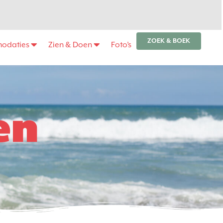
ZOEK & BOEK
odaties
Zien & Doen
Foto’s
en