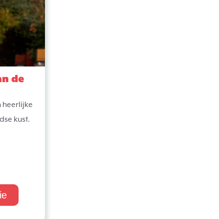
an de
 heerlijke
dse kust.
ie