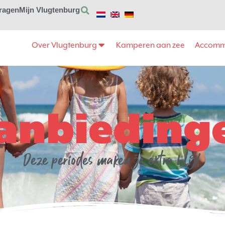
vragen
Mijn Vlugtenburg
Over Vlugtenburg
Kamperen aan zee
Accomm
anbieding
Deze periodes maken je extra blij!