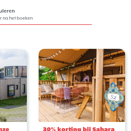
uleren
r na het boeken
nze
30% korting bij Sahara