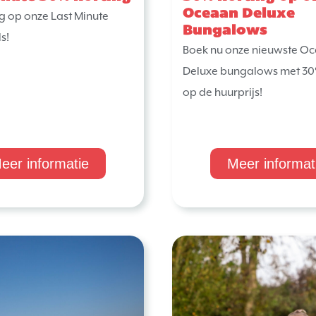
Oceaan Deluxe
g op onze Last Minute
Bungalows
s!
Boek nu onze nieuwste O
Deluxe bungalows met 30
op de huurprijs!
eer informatie
Meer informat