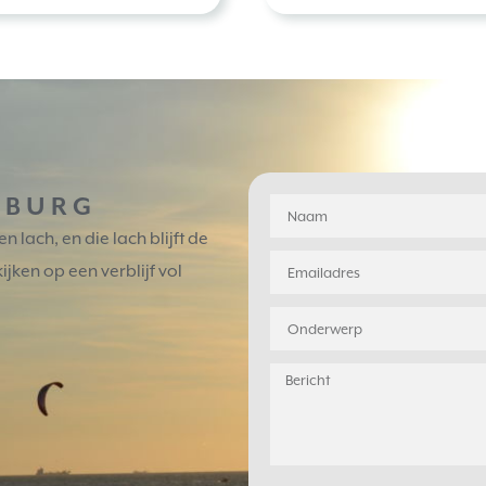
NBURG
 lach, en die lach blijft de
jken op een verblijf vol