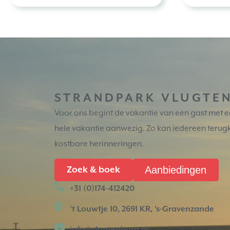
STRANDPARK VLUGTE
Voor ons begint de vakantie van een gast met een
hele vakantie aanwezig. Zo kan iedereen terugki
kostbare herinneringen.
Aanbiedingen
Zoek & boek
+31 (0)174-412420
't Louwtje 10, 2691 KR, 's-Gravenzande
info@vlugtenburg.nl