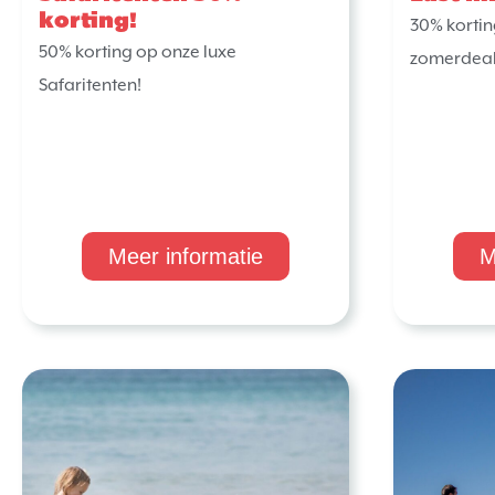
korting!
30% kortin
50% korting op onze luxe
zomerdeal
Safaritenten!
Meer informatie
M