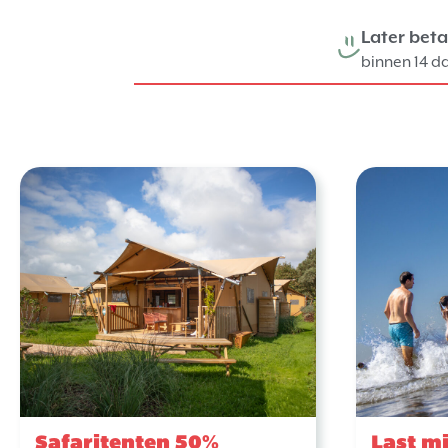
Later beta
binnen 14 d
Safaritenten 50%
Last m