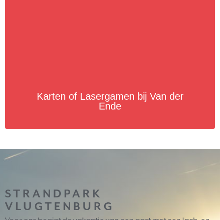
Karten of Lasergamen bij Van der
Ende
STRANDPARK
VLUGTENBURG