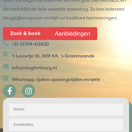
Voor ons begint de vakantie van een gast met een lach, en
die lach blijft de hele vakantie aanwezig. Zo kan iedereen
terugkijken op een verblijf vol kostbare herinneringen.
Aanbiedingen
Zoek & boek
+31 (0)174-412420
't Louwtje 10, 2691 KR, 's-Gravenzande
info@vlugtenburg.nl
Whatsapp
tijdens openingstijden receptie