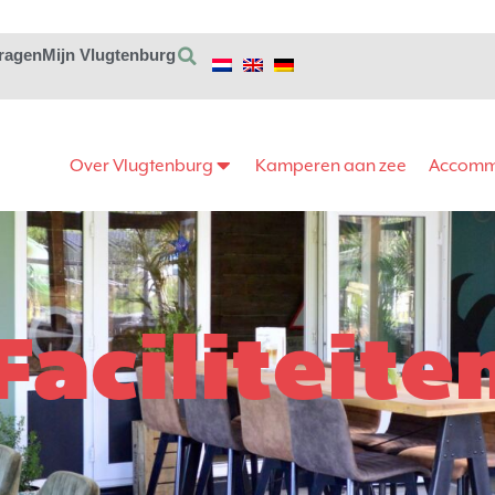
vragen
Mijn Vlugtenburg
Over Vlugtenburg
Kamperen aan zee
Accomm
Faciliteite