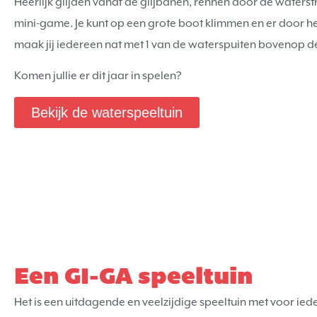
Heerlijk glijden vanaf de glijbanen, rennen door de waterstr
mini-game. Je kunt op een grote boot klimmen en er door he
maak jij iedereen nat met 1 van de waterspuiten bovenop 
Komen jullie er dit jaar in spelen?
Bekijk de waterspeeltuin
Een GI-GA speeltuin
Het is een uitdagende en veelzijdige speeltuin met voor iede