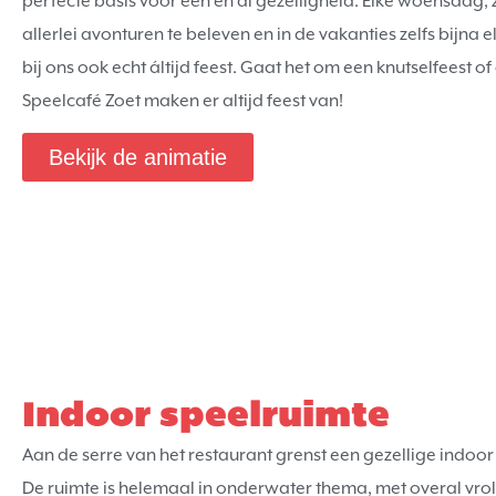
perfecte basis voor een en al gezelligheid. Elke woensdag, 
allerlei avonturen te beleven en in de vakanties zelfs bijna e
bij ons ook echt áltijd feest. Gaat het om een knutselfeest of 
Speelcafé Zoet maken er altijd feest van!
Bekijk de animatie
Indoor speelruimte
Aan de serre van het restaurant grenst een gezellige indoor 
De ruimte is helemaal in onderwater thema, met overal vrolij