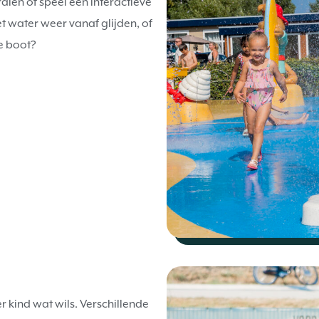
alen of speel een interactieve
t water weer vanaf glijden, of
de boot?
r kind wat wils. Verschillende