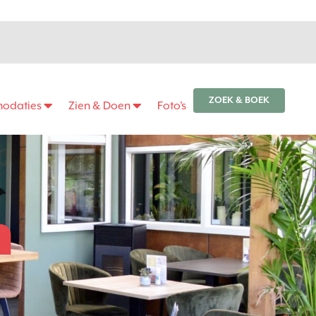
ZOEK & BOEK
odaties
Zien & Doen
Foto’s
n