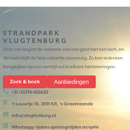
STRANDPARK
VLUGTENBURG
Voor ons begint de vakantie van een gast met een lach, en
die lach blijft de hele vakantie aanwezig. Zo kan iedereen
terugkijken op een verblijf vol kostbare herinneringen.
Aanbiedingen
Zoek & boek
+31 (0)174-412420
't Louwtje 10, 2691 KR, 's-Gravenzande
info@vlugtenburg.nl
Whatsapp
tijdens openingstijden receptie