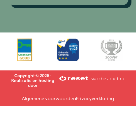
Copyright © 2026 -
Realisatie en hosting
door
Algemene voorwaarden
Privacyverklaring