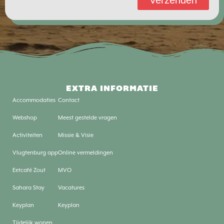
EXTRA INFORMATIE
Accommodaties
Contact
Webshop
Meest gestelde vragen
Activiteiten
Missie & Visie
Vlugtenburg app
Online vermeldingen
Eetcafé Zout
MVO
Sahara Stay
Vacatures
Keyplan
Keyplan
Tijdelijk wonen