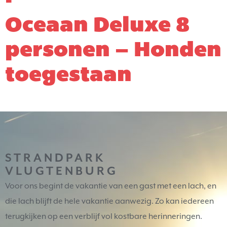
Oceaan Deluxe 8
personen – Honden
toegestaan
STRANDPARK
VLUGTENBURG
Voor ons begint de vakantie van een gast met een lach, en
die lach blijft de hele vakantie aanwezig. Zo kan iedereen
terugkijken op een verblijf vol kostbare herinneringen.