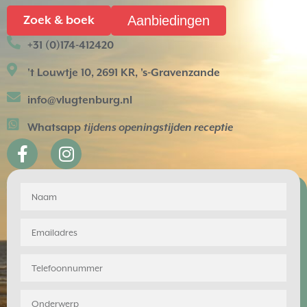
Aanbiedingen
Zoek & boek
+31 (0)174-412420
't Louwtje 10, 2691 KR, 's-Gravenzande
info@vlugtenburg.nl
Whatsapp
tijdens openingstijden receptie