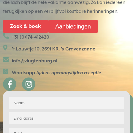
die lach blijft de hele vakantie aanwezig. Zo kan iedereen
terugkijken op een verblijf vol kostbare herinneringen.
Aanbiedingen
Zoek & boek
+31 (0)174-412420
't Louwtje 10, 2691 KR, 's-Gravenzande
info@vlugtenburg.nl
Whatsapp
tijdens openingstijden receptie