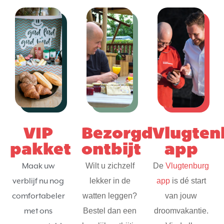
VIP
Bezorgd
Vlugten
pakket
ontbijt
app
Maak uw
Wilt u zichzelf
De
Vlugtenburg
verblijf nu nog
lekker in de
app
is dé start
comfortabeler
watten leggen?
van jouw
met ons
Bestel dan een
droomvakantie.