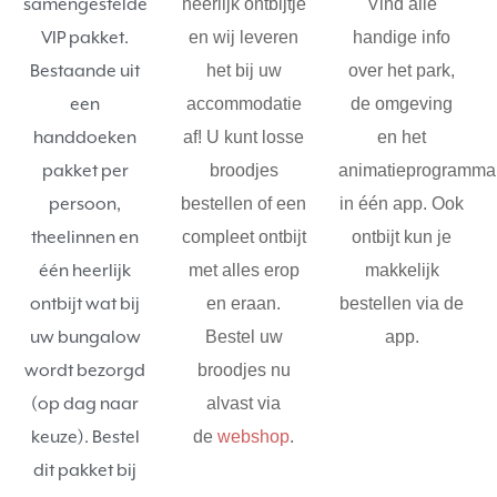
samengestelde
heerlijk ontbijtje
Vind alle
VIP pakket.
en wij leveren
handige info
Bestaande uit
het bij uw
over het park,
een
accommodatie
de omgeving
handdoeken
af! U kunt losse
en het
pakket per
broodjes
animatieprogramma
persoon,
bestellen of een
in één app. Ook
theelinnen en
compleet ontbijt
ontbijt kun je
één heerlijk
met alles erop
makkelijk
ontbijt wat bij
en eraan.
bestellen via de
uw bungalow
Bestel uw
app.
wordt bezorgd
broodjes nu
(op dag naar
alvast via
keuze). Bestel
de
webshop
.
dit pakket bij