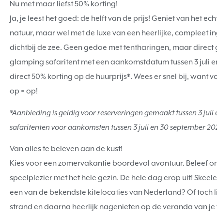
Nu met maar liefst 50% korting!
Ja, je leest het goed: de helft van de prijs! Geniet van het 
natuur, maar wel met de luxe van een heerlijke, compleet
dichtbij de zee. Geen gedoe met tentharingen, maar direct 
glamping safaritent met een aankomstdatum tussen 3 juli en
direct 50% korting op de huurprijs*. Wees er snel bij, want v
op = op!
*Aanbieding is geldig voor reserveringen gemaakt tussen 3 juli
safaritenten voor aankomsten tussen 3 juli en 30 september 20
Van alles te beleven aan de kust!
Kies voor een zomervakantie boordevol avontuur. Beleef o
speelplezier met het hele gezin. De hele dag erop uit! Skeel
een van de bekendste kitelocaties van Nederland? Of toch li
strand en daarna heerlijk nagenieten op de veranda van je te