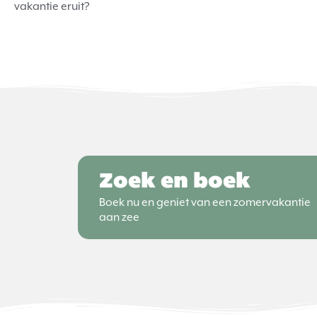
vakantie eruit?
Zoek en boek
Boek nu en geniet van een zomervakantie
aan zee