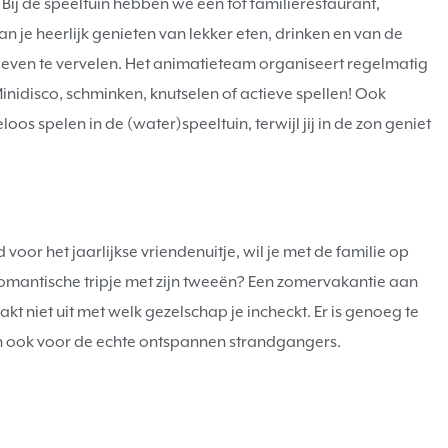
rk? Bij de speeltuin hebben we een tof familierestaurant,
n je heerlijk genieten van lekker eten, drinken en van de
hoeven te vervelen. Het animatieteam organiseert regelmatig
 Minidisco, schminken, knutselen of actieve spellen! Ook
oos spelen in de (water)speeltuin, terwijl jij in de zon geniet
ijd voor het jaarlijkse vriendenuitje, wil je met de familie op
 romantische tripje met zijn tweeën? Een zomervakantie aan
kt niet uit met welk gezelschap je incheckt. Er is genoeg te
n ook voor de echte ontspannen strandgangers.