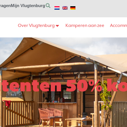
vragen
Mijn Vlugtenburg
Over Vlugtenburg
Kamperen aan zee
Accomm
itenten 50% ko