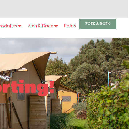
ZOEK & BOEK
odaties
Zien & Doen
Foto’s
rting!