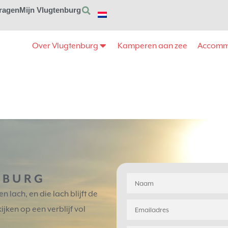
vragen
Mijn Vlugtenburg
Over Vlugtenburg
Kamperen aan zee
Accomm
NBURG
 lach, en die lach blijft de
jken op een verblijf vol