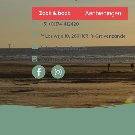
Aanbiedingen
Zoek & boek
+31 (0)174-412420
't Louwtje 10, 2691 KR, 's-Gravenzande
info@vlugtenburg.nl
Whatsapp
tijdens openingstijden receptie