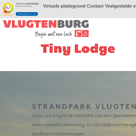
Virtuele plattegrond
Contact
Veelgestelde 
Tiny Lodge
STRANDPARK VLUGTE
Voor ons begint de vakantie van een gast met een
hele vakantie aanwezig. Zo kan iedereen terugki
kostbare herinneringen.