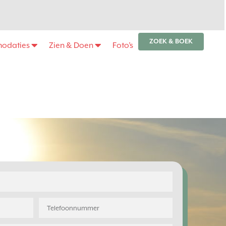
ZOEK & BOEK
odaties
Zien & Doen
Foto’s