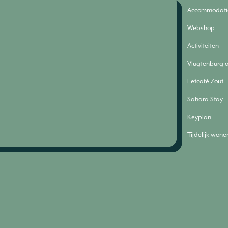
Accommodati
Webshop
Activiteiten
Vlugtenburg 
Eetcafé Zout
Sahara Stay
Keyplan
Tijdelijk wone