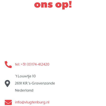
ons op!
tel: +31 (0)174-412420
't Louwtje 10
2691 KR 's-Gravenzande
Nederland
info@vlugtenburg.nl