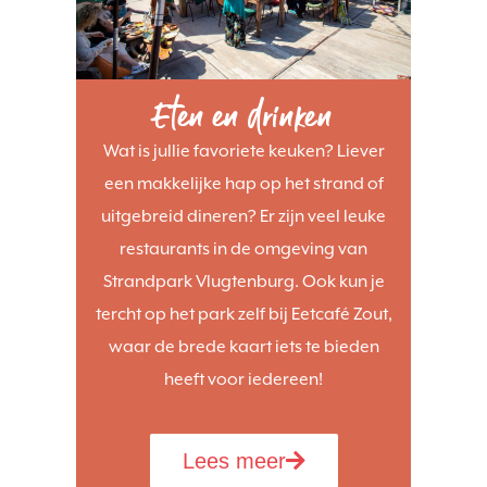
Eten en drinken
Wat is jullie favoriete keuken? Liever
een makkelijke hap op het strand of
uitgebreid dineren? Er zijn veel leuke
restaurants in de omgeving van
Strandpark Vlugtenburg. Ook kun je
tercht op het park zelf bij Eetcafé Zout,
waar de brede kaart iets te bieden
heeft voor iedereen!
Lees meer