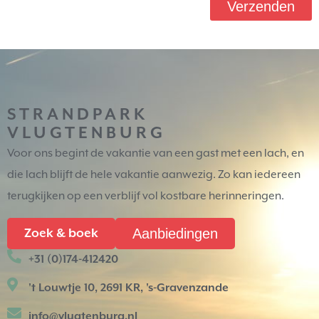
Verzenden
STRANDPARK
VLUGTENBURG
Voor ons begint de vakantie van een gast met een lach, en
die lach blijft de hele vakantie aanwezig. Zo kan iedereen
terugkijken op een verblijf vol kostbare herinneringen.
Aanbiedingen
Zoek & boek
+31 (0)174-412420
't Louwtje 10, 2691 KR, 's-Gravenzande
info@vlugtenburg.nl