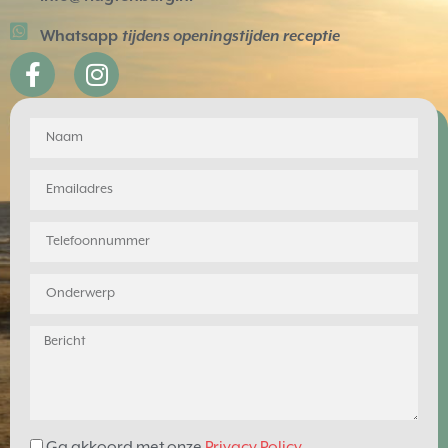
Whatsapp
tijdens openingstijden receptie
Ga akkoord met onze
Privacy Policy