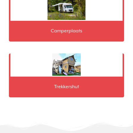
Camperplaats
Trekkershut