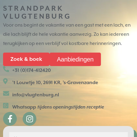
STRANDPARK
VLUGTENBURG
Voor ons begint de vakantie van een gast met een lach, en
die lach blijft de hele vakantie aanwezig. Zo kan iedereen
terugkijken op een verblijf vol kostbare herinneringen.
Aanbiedingen
Zoek & boek
+31 (0)174-412420
't Louwtje 10, 2691 KR, 's-Gravenzande
info@vlugtenburg.nl
Whatsapp
tijdens openingstijden receptie