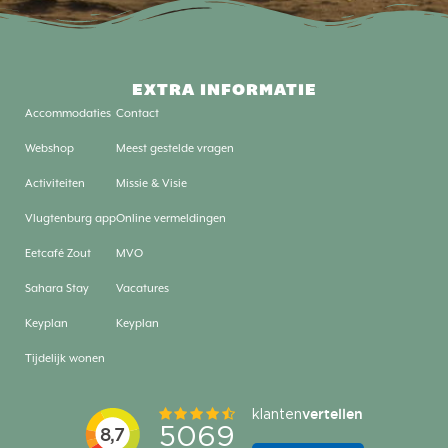
EXTRA INFORMATIE
Accommodaties
Contact
Webshop
Meest gestelde vragen
Activiteiten
Missie & Visie
Vlugtenburg app
Online vermeldingen
Eetcafé Zout
MVO
Sahara Stay
Vacatures
Keyplan
Keyplan
Tijdelijk wonen