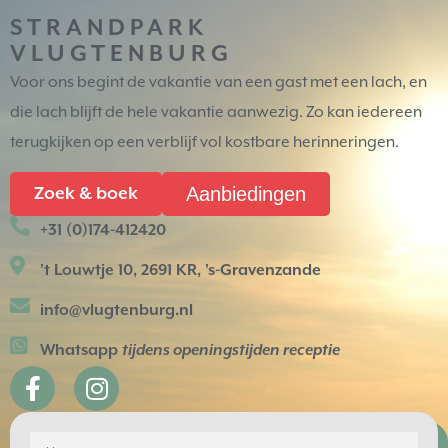
STRANDPARK
VLUGTENBURG
Voor ons begint de vakantie van een gast met een lach, en
die lach blijft de hele vakantie aanwezig. Zo kan iedereen
terugkijken op een verblijf vol kostbare herinneringen.
Aanbiedingen
Zoek & boek
+31 (0)174-412420
't Louwtje 10, 2691 KR, 's-Gravenzande
info@vlugtenburg.nl
Whatsapp
tijdens openingstijden receptie