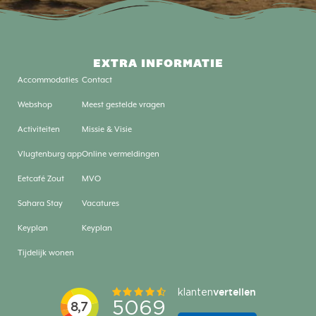
EXTRA INFORMATIE
Accommodaties
Contact
Webshop
Meest gestelde vragen
Activiteiten
Missie & Visie
Vlugtenburg app
Online vermeldingen
Eetcafé Zout
MVO
Sahara Stay
Vacatures
Keyplan
Keyplan
Tijdelijk wonen