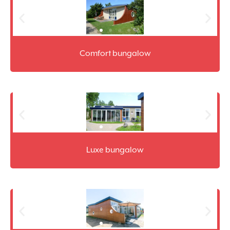
Comfort bungalow
Luxe bungalow