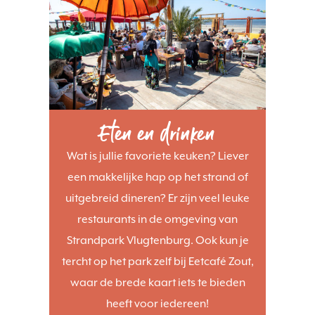
Eten en drinken
Wat is jullie favoriete keuken? Liever
een makkelijke hap op het strand of
uitgebreid dineren? Er zijn veel leuke
restaurants in de omgeving van
Strandpark Vlugtenburg. Ook kun je
tercht op het park zelf bij Eetcafé Zout,
waar de brede kaart iets te bieden
heeft voor iedereen!