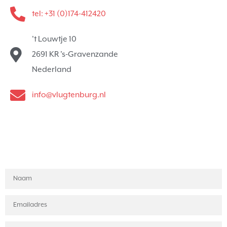
tel: +31 (0)174-412420
't Louwtje 10
2691 KR 's-Gravenzande
Nederland
info@vlugtenburg.nl