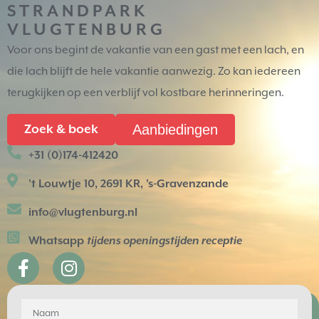
STRANDPARK
VLUGTENBURG
Voor ons begint de vakantie van een gast met een lach, en
die lach blijft de hele vakantie aanwezig. Zo kan iedereen
terugkijken op een verblijf vol kostbare herinneringen.
Aanbiedingen
Zoek & boek
+31 (0)174-412420
't Louwtje 10, 2691 KR, 's-Gravenzande
info@vlugtenburg.nl
Whatsapp
tijdens openingstijden receptie