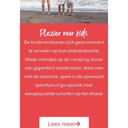
Plezier voor kids
De kinderen hoeven zich geen moment
te vervelen op hun strandvakantie.
Maak vriendjes op de camping, bouw
een gigantisch zandkasteel, dans mee
met de animatie, speel in de openlucht
speeltuin of ga opzoek naar
aangespoelde schatten op het strand.
Lees meer