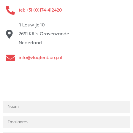
tel: +31 (0)174-412420
't Louwtje 10
2691 KR 's-Gravenzande
Nederland
info@vlugtenburg.nl