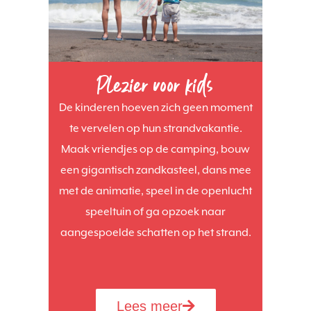
Plezier voor kids
De kinderen hoeven zich geen moment
te vervelen op hun strandvakantie.
Maak vriendjes op de camping, bouw
een gigantisch zandkasteel, dans mee
met de animatie, speel in de openlucht
speeltuin of ga opzoek naar
aangespoelde schatten op het strand.
Lees meer