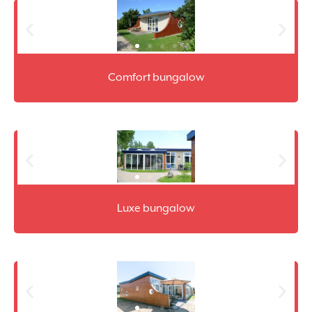
Comfort bungalow
Luxe bungalow