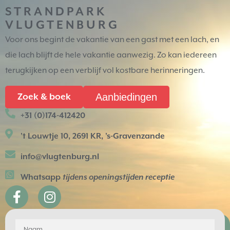
STRANDPARK
VLUGTENBURG
Voor ons begint de vakantie van een gast met een lach, en
die lach blijft de hele vakantie aanwezig. Zo kan iedereen
terugkijken op een verblijf vol kostbare herinneringen.
Aanbiedingen
Zoek & boek
+31 (0)174-412420
't Louwtje 10, 2691 KR, 's-Gravenzande
info@vlugtenburg.nl
Whatsapp
tijdens openingstijden receptie