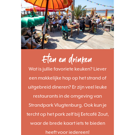
Eten en drinken
Wat is jullie favoriete keuken? Liever
een makkelijke hap op het strand of
uitgebreid dineren? Er zijn veel leuke
restaurants in de omgeving van
Strandpark Vlugtenburg. Ook kun je
tercht op het park zelf bij Eetcafé Zout,
waar de brede kaart iets te bieden
heeft voor iedereen!